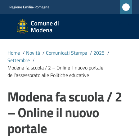
Vai al contenuto
Vai alla navigazione
Vai al footer
Regione Emilia-Romagna
Comune
Comune di
di
Modena
Modena
RETE
Home
/
Novità
/
Comunicati Stampa
/
2025
/
CIVICA
Settembre
/
MONET
Modena fa scuola / 2 – Online il nuovo portale
dell’assessorato alle Politiche educative
Amministrazione
Modena fa scuola / 2
Salta al contenuto
– Online il nuovo
Novità
Menu selezionato
portale
Servizi