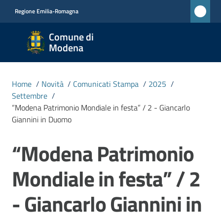
Vai al contenuto
Vai alla navigazione
Vai al footer
Regione Emilia-Romagna
Comune
Comune di
di
Modena
Modena
RETE
Home
/
Novità
/
Comunicati Stampa
/
2025
/
CIVICA
Settembre
/
MONET
“Modena Patrimonio Mondiale in festa” / 2 - Giancarlo
Giannini in Duomo
Amministrazione
“Modena Patrimonio
Salta al contenuto
Mondiale in festa” / 2
Novità
Menu selezionato
- Giancarlo Giannini in
Servizi