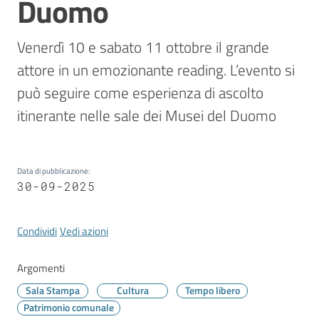
Duomo
Vivere
Modena
Venerdì 10 e sabato 11 ottobre il grande 
attore in un emozionante reading. L’evento si 
può seguire come esperienza di ascolto 
Argomenti
itinerante nelle sale dei Musei del Duomo
Seguici
Data di pubblicazione
:
30-09-2025
su
Condividi
Vedi azioni
Argomenti
Sala Stampa
Cultura
Tempo libero
Patrimonio comunale