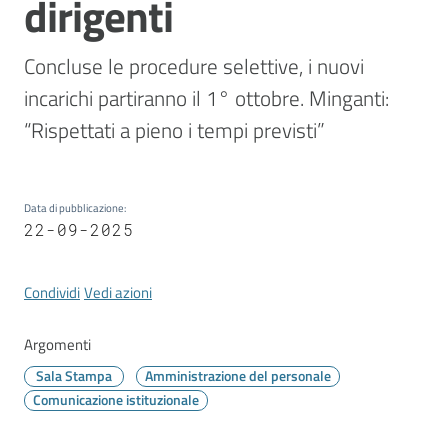
dirigenti
Vivere
Modena
Concluse le procedure selettive, i nuovi 
incarichi partiranno il 1° ottobre. Minganti: 
“Rispettati a pieno i tempi previsti”
Argomenti
Data di pubblicazione
:
22-09-2025
Seguici
su
Condividi
Vedi azioni
Argomenti
Sala Stampa
Amministrazione del personale
Comunicazione istituzionale