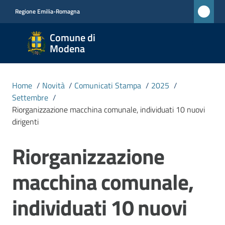
Vai al contenuto
Vai alla navigazione
Vai al footer
Regione Emilia-Romagna
Comune
Comune di
di
Modena
Modena
RETE
Home
/
Novità
/
Comunicati Stampa
/
2025
/
CIVICA
Settembre
/
MONET
Riorganizzazione macchina comunale, individuati 10 nuovi
dirigenti
Amministrazione
Riorganizzazione
Salta al contenuto
macchina comunale,
Novità
Menu selezionato
individuati 10 nuovi
Servizi