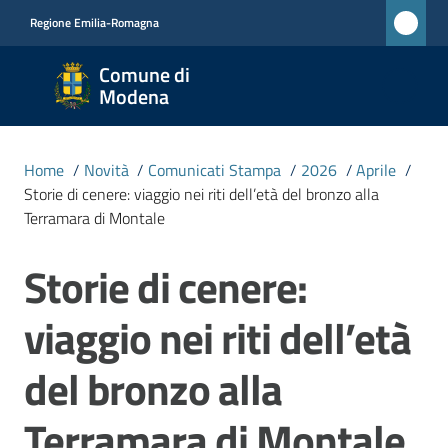
Vai al contenuto
Vai alla navigazione
Vai al footer
Regione Emilia-Romagna
Comune
Comune di
di
Modena
Modena
RETE
Home
/
Novità
/
Comunicati Stampa
/
2026
/
Aprile
/
CIVICA
Storie di cenere: viaggio nei riti dell’età del bronzo alla
MONET
Terramara di Montale
Storie di cenere:
Salta al contenuto
Amministrazione
viaggio nei riti dell’età
Novità
Menu selezionato
del bronzo alla
Servizi
Terramara di Montale