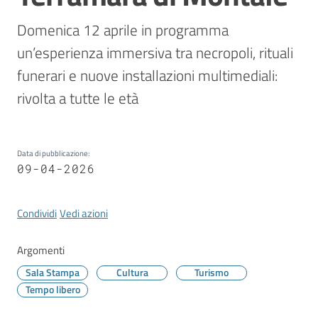
Vivere
Modena
Domenica 12 aprile in programma 
un’esperienza immersiva tra necropoli, rituali 
funerari e nuove installazioni multimediali: 
rivolta a tutte le età
Argomenti
Data di pubblicazione
:
09-04-2026
Seguici
su
Condividi
Vedi azioni
Argomenti
Sala Stampa
Cultura
Turismo
Tempo libero