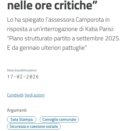
nelle ore critiche”
Vivere
Modena
Lo ha spiegato l’assessora Camporota in 
risposta a un’interrogazione di Katia Parisi: 
“Piano strutturato partito a settembre 2025. 
Argomenti
E da gennaio ulteriori pattuglie”
Seguici
Data di pubblicazione
:
17-02-2026
su
Condividi
Vedi azioni
Argomenti
Sala Stampa
Consiglio comunale
Sicurezza e coesione sociale