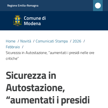
Vai al contenuto
Vai alla navigazione
Vai al footer
Regione Emilia-Romagna
Comune
Comune di
di
Modena
Modena
RETE
Home
/
Novità
/
Comunicati Stampa
/
2026
/
CIVICA
Febbraio
/
MONET
Sicurezza in Autostazione, “aumentati i presidi nelle ore
critiche”
Amministrazione
Sicurezza in
Salta al contenuto
Autostazione,
Novità
Menu selezionato
“aumentati i presidi
Servizi