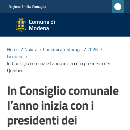
Vai al contenuto
Vai alla navigazione
Vai al footer
Regione Emilia-Romagna
Comune
Comune di
di
Modena
Modena
RETE
Home
/
Novità
/
Comunicati Stampa
/
2026
/
CIVICA
Gennaio
/
MONET
In Consiglio comunale l’anno inizia con i presidenti dei
Quartieri
Amministrazione
In Consiglio comunale
Salta al contenuto
l’anno inizia con i
Novità
Menu selezionato
presidenti dei
Servizi