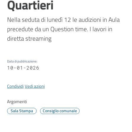
Quartieri
Vivere
Modena
Nella seduta di lunedì 12 le audizioni in Aula 
precedute da un Question time. I lavori in 
diretta streaming 
Argomenti
Data di pubblicazione
:
10-01-2026
Seguici
su
Condividi
Vedi azioni
Argomenti
Sala Stampa
Consiglio comunale