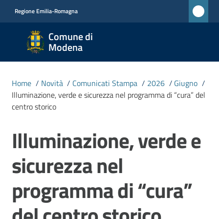
Vai al contenuto
Vai alla navigazione
Vai al footer
Regione Emilia-Romagna
Comune
Comune di
di
Modena
Modena
RETE
Home
/
Novità
/
Comunicati Stampa
/
2026
/
Giugno
/
CIVICA
Illuminazione, verde e sicurezza nel programma di “cura” del
MONET
centro storico
Illuminazione, verde e
Salta al contenuto
Amministrazione
sicurezza nel
Novità
Menu selezionato
programma di “cura”
Servizi
del centro storico