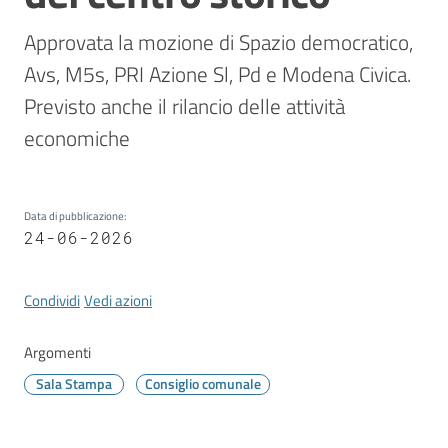
Vivere
Modena
Approvata la mozione di Spazio democratico, 
Avs, M5s, PRI Azione Sl, Pd e Modena Civica. 
Previsto anche il rilancio delle attività 
economiche
Argomenti
Data di pubblicazione
:
24-06-2026
Seguici
su
Condividi
Vedi azioni
Argomenti
Sala Stampa
Consiglio comunale