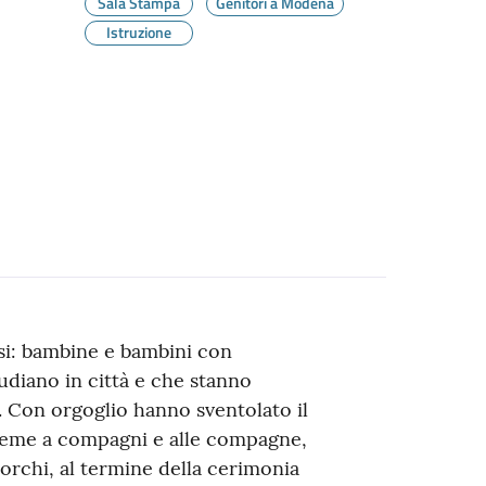
Sala Stampa
Genitori a Modena
Istruzione
si: bambine e bambini con
diano in città e che stanno
. Con orgoglio hanno sventolato il
nsieme a compagni e alle compagne,
torchi, al termine della cerimonia