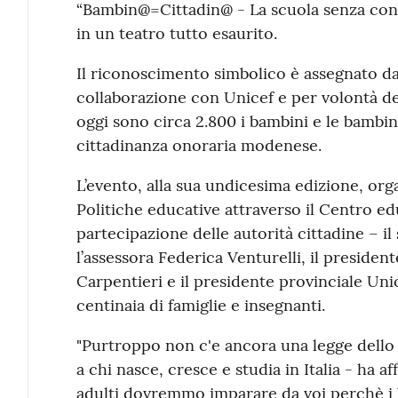
“Bambin@=Cittadin@ - La scuola senza confi
in un teatro tutto esaurito.
Il riconoscimento simbolico è assegnato 
collaborazione con Unicef e per volontà de
oggi sono circa 2.800 i bambini e le bambi
cittadinanza onoraria modenese.
L’evento, alla sua undicesima edizione, orga
Politiche educative attraverso il Centro e
partecipazione delle autorità cittadine – i
l’assessora Federica Venturelli, il preside
Carpentieri e il presidente provinciale Uni
centinaia di famiglie e insegnanti.
"Purtroppo non c'e ancora una legge dello 
a chi nasce, cresce e studia in Italia - ha a
adulti dovremmo imparare da voi perchè i