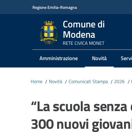
Vai al contenuto
Vai alla navigazione
Vai al footer
Regione Emilia-Romagna
Comune di
Modena
RETE CIVICA MONET
Amministrazione
Novità
Servi
Menu selezionato
Home
/
Novità
/
Comunicati Stampa
/
2026
/
Salta al contenuto
“La scuola senza 
300 nuovi giovani