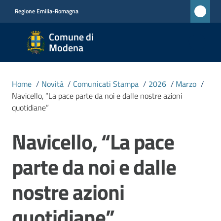
Vai al contenuto
Vai alla navigazione
Vai al footer
Regione Emilia-Romagna
Comune
Comune di
di
Modena
Modena
RETE
Home
/
Novità
/
Comunicati Stampa
/
2026
/
Marzo
/
CIVICA
Navicello, “La pace parte da noi e dalle nostre azioni
MONET
quotidiane”
Navicello, “La pace
Salta al contenuto
Amministrazione
parte da noi e dalle
Novità
Menu selezionato
nostre azioni
Servizi
quotidiane”