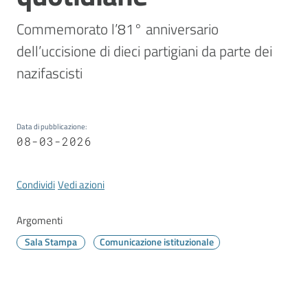
Vivere
Modena
Commemorato l’81° anniversario 
dell’uccisione di dieci partigiani da parte dei 
nazifascisti
Argomenti
Data di pubblicazione
:
08-03-2026
Seguici
su
Condividi
Vedi azioni
Argomenti
Sala Stampa
Comunicazione istituzionale