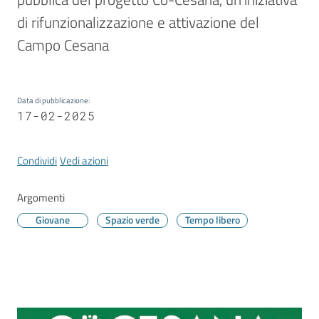
Vivere
Modena
di rifunzionalizzazione e attivazione del 
Campo Cesana
Data di pubblicazione
:
Argomenti
17-02-2025
Condividi
Vedi azioni
Seguici
su
Argomenti
Giovane
Spazio verde
Tempo libero