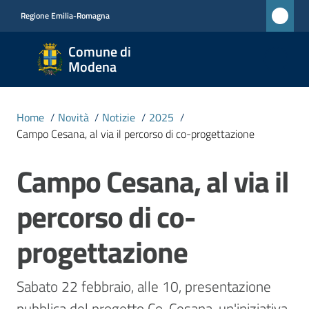
Vai al contenuto
Vai alla navigazione
Vai al footer
Regione Emilia-Romagna
Comune
Comune di
di
Modena
Modena
RETE
Home
/
Novità
/
Notizie
/
2025
/
CIVICA
Campo Cesana, al via il percorso di co-progettazione
MONET
Campo Cesana, al via il
Salta al contenuto
Amministrazione
percorso di co-
Novità
progettazione
Menu selezionato
Servizi
Sabato 22 febbraio, alle 10, presentazione 
pubblica del progetto Co-Cesana, un'iniziativa 