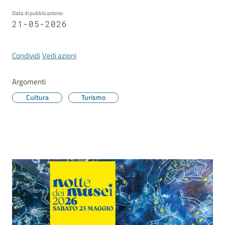
Vivere
Modena
Data di pubblicazione
:
21-05-2026
Condividi
Vedi azioni
Argomenti
Argomenti
Cultura
Turismo
Seguici
su