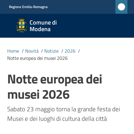
Vai al contenuto
Vai alla navigazione
Vai al footer
Regione Emilia-Romagna
Comune
Comune di
di
Modena
Modena
RETE
Home
/
Novità
/
Notizie
/
2026
/
CIVICA
Notte europea dei musei 2026
MONET
Notte europea dei
Salta al contenuto
Amministrazione
musei 2026
Novità
Sabato 23 maggio torna la grande festa dei 
Menu selezionato
Musei e dei luoghi di cultura della città
Servizi