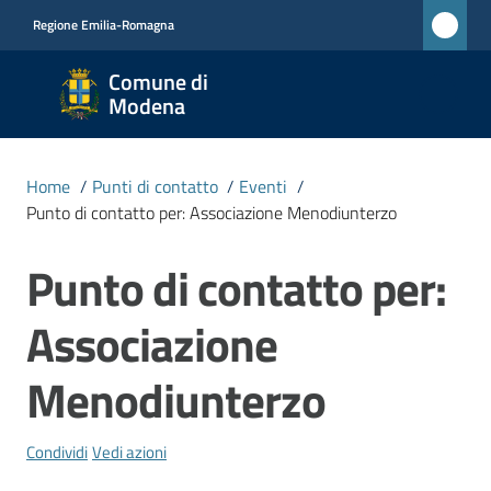
Vai al contenuto
Vai alla navigazione
Vai al footer
Regione Emilia-Romagna
Comune
Comune di
di
Modena
Modena
RETE
Home
/
Punti di contatto
/
Eventi
/
CIVICA
Punto di contatto per: Associazione Menodiunterzo
MONET
Punto di contatto per:
Salta al contenuto
Amministrazione
Associazione
Novità
Menodiunterzo
Servizi
Condividi
Vedi azioni