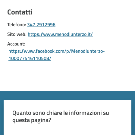
Vivere
Modena
Contatti
Telefono
:
347 2912996
Sito web
:
https://www.menodiunterzo.it/
Account
:
Argomenti
https://www.facebook.com/p/Menodiunterzo-
100077516110508/
Seguici
su
Quanto sono chiare le informazioni su
questa pagina?
Valuta da 1 a 5 stelle