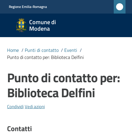
Vai al contenuto
Vai alla navigazione
Vai al footer
Regione Emilia-Romagna
Comune
Comune di
di
Modena
Modena
RETE
Home
/
Punti di contatto
/
Eventi
/
CIVICA
Punto di contatto per: Biblioteca Delfini
MONET
Punto di contatto per:
Salta al contenuto
Amministrazione
Biblioteca Delfini
Novità
Condividi
Vedi azioni
Servizi
Contatti