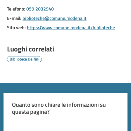
Vivere
Modena
Telefono
:
059 2032940
E-mail
:
biblioteche@comune.modena.it
Sito web
:
https://www.comune.modena.it/biblioteche
Argomenti
Luoghi correlati
Biblioteca Delfini
Seguici
su
Quanto sono chiare le informazioni su
questa pagina?
Valuta da 1 a 5 stelle