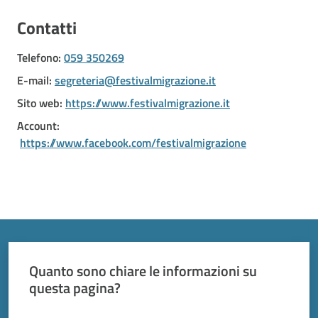
Vivere
Modena
Contatti
Telefono
:
059 350269
E-mail
:
segreteria@festivalmigrazione.it
Sito web
:
https://www.festivalmigrazione.it
Argomenti
Account
:
https://www.facebook.com/festivalmigrazione
Seguici
su
Quanto sono chiare le informazioni su
questa pagina?
Valuta da 1 a 5 stelle