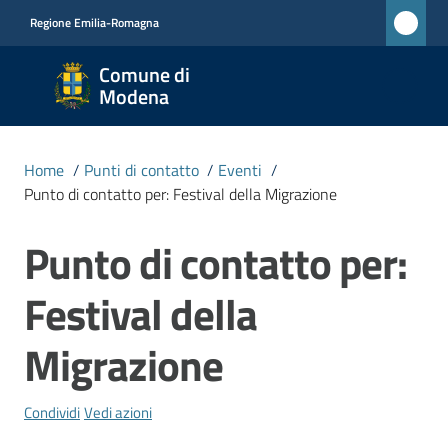
Vai al contenuto
Vai alla navigazione
Vai al footer
Regione Emilia-Romagna
Comune
Comune di
di
Modena
Modena
RETE
Home
/
Punti di contatto
/
Eventi
/
CIVICA
Punto di contatto per: Festival della Migrazione
MONET
Punto di contatto per:
Salta al contenuto
Amministrazione
Festival della
Novità
Migrazione
Servizi
Condividi
Vedi azioni