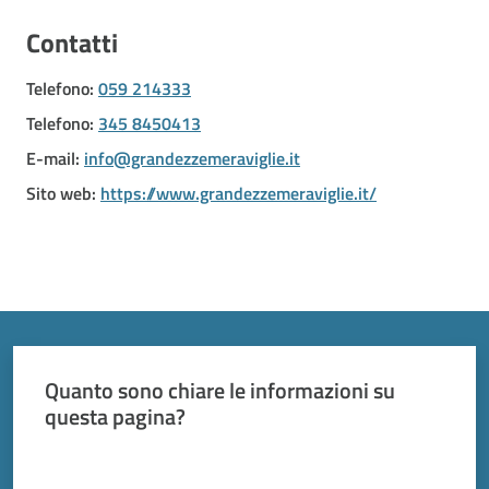
Vivere
Modena
Contatti
Telefono
:
059 214333
Telefono
:
345 8450413
E-mail
:
info@grandezzemeraviglie.it
Argomenti
Sito web
:
https://www.grandezzemeraviglie.it/
Seguici
su
Quanto sono chiare le informazioni su
questa pagina?
Valuta da 1 a 5 stelle