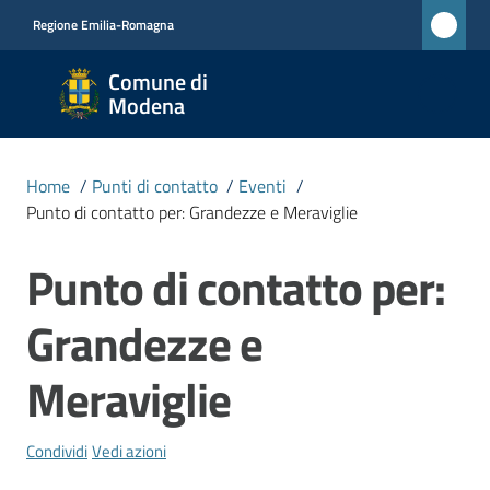
Vai al contenuto
Vai alla navigazione
Vai al footer
Regione Emilia-Romagna
Comune
Comune di
di
Modena
Modena
RETE
Home
/
Punti di contatto
/
Eventi
/
CIVICA
Punto di contatto per: Grandezze e Meraviglie
MONET
Punto di contatto per:
Salta al contenuto
Amministrazione
Grandezze e
Novità
Meraviglie
Servizi
Condividi
Vedi azioni