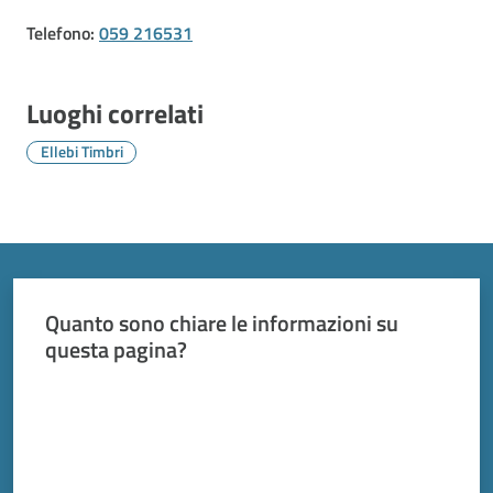
Vivere
Modena
Telefono
:
059 216531
Luoghi correlati
Ellebi Timbri
Argomenti
Seguici
su
Quanto sono chiare le informazioni su
questa pagina?
Valuta da 1 a 5 stelle