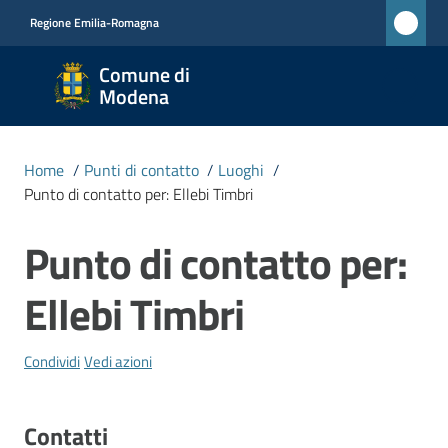
Vai al contenuto
Vai alla navigazione
Vai al footer
Regione Emilia-Romagna
Comune
Comune di
di
Modena
Modena
RETE
Home
/
Punti di contatto
/
Luoghi
/
CIVICA
Punto di contatto per: Ellebi Timbri
MONET
Punto di contatto per:
Salta al contenuto
Amministrazione
Ellebi Timbri
Novità
Condividi
Vedi azioni
Servizi
Contatti