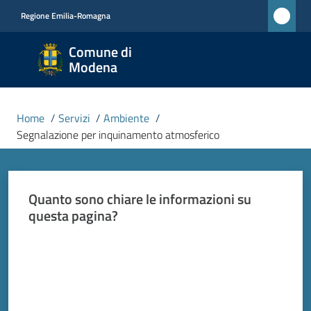
Vai al contenuto
Vai alla navigazione
Vai al footer
Regione Emilia-Romagna
Comune
Comune di
di
Modena
Modena
RETE
Home
/
Servizi
/
Ambiente
/
CIVICA
Segnalazione per inquinamento atmosferico
MONET
Quanto sono chiare le informazioni su
Amministrazione
questa pagina?
Novità
Valuta da 1 a 5 stelle
Servizi
Menu selezionato