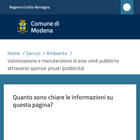
Vai al contenuto
Vai alla navigazione
Vai al footer
Regione Emilia-Romagna
Comune
Comune di
di
Modena
Modena
RETE
Home
/
Servizi
/
Ambiente
/
CIVICA
Valorizzazione e manutenzione di aree verdi pubbliche
MONET
attraverso sponsor privati (pubblicità)
Amministrazione
Quanto sono chiare le informazioni su
questa pagina?
Novità
Valuta da 1 a 5 stelle
Servizi
Menu selezionato