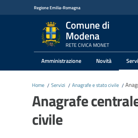
Vai al contenuto
Vai alla navigazione
Vai al footer
Regione Emilia-Romagna
Comune di
Modena
RETE CIVICA MONET
Amministrazione
Novità
Servi
Menu
Anagr
Home
/
Servizi
/
Anagrafe e stato civile
/
Anagrafe centrale 
civile