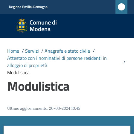
Vai al contenuto
Vai alla navigazione
Vai al footer
Regione Emilia-Romagna
Comune
Comune di
di
Modena
Modena
RETE
Home
/
Servizi
/
Anagrafe e stato civile
/
CIVICA
Attestato con i nominativi di persone residenti in
MONET
/
alloggio di proprietà
Modulistica
Modulistica
Amministrazione
Novità
Ultimo aggiornamento
:
20-03-2024 10:45
Servizi
Menu selezionato