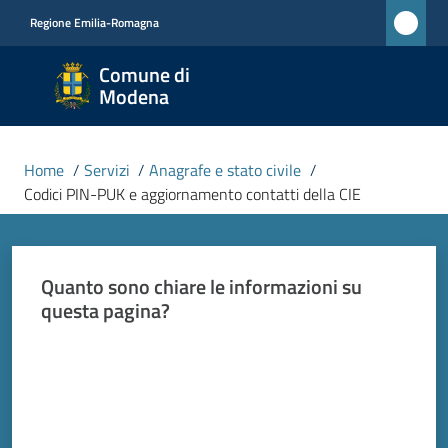
Vai al contenuto
Vai alla navigazione
Vai al footer
Regione Emilia-Romagna
Comune
Comune di
di
Modena
Modena
RETE
Home
/
Servizi
/
Anagrafe e stato civile
/
CIVICA
Codici PIN-PUK e aggiornamento contatti della CIE
MONET
Quanto sono chiare le informazioni su
Amministrazione
questa pagina?
Novità
Valuta da 1 a 5 stelle
Servizi
Menu selezionato