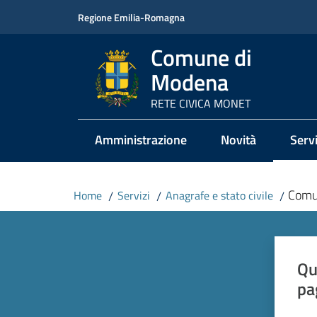
Vai al contenuto
Vai alla navigazione
Vai al footer
Regione Emilia-Romagna
Comune di
Modena
RETE CIVICA MONET
Amministrazione
Novità
Servi
Menu
Comu
Home
/
Servizi
/
Anagrafe e stato civile
/
Qu
pa
Valut