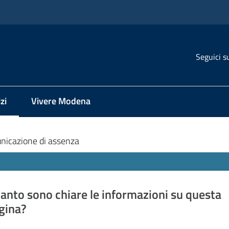
Seguici s
zi
Vivere Modena
 selezionato
nicazione di assenza
anto sono chiare le informazioni su questa
gina?
a da 1 a 5 stelle