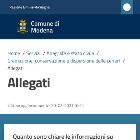
Vai al contenuto
Vai alla navigazione
Vai al footer
Regione Emilia-Romagna
Comune
Comune di
di
Modena
Modena
RETE
Home
/
Servizi
/
Anagrafe e stato civile
/
CIVICA
Cremazione, conservazione e dispersione delle ceneri
/
MONET
Allegati
Allegati
Amministrazione
Novità
Ultimo aggiornamento
:
20-03-2024 10:44
Servizi
Menu selezionato
Quanto sono chiare le informazioni su