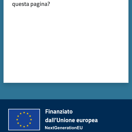
Vivere
questa pagina?
Modena
Valuta da 1 a 5 stelle
Argomenti
Seguici
su