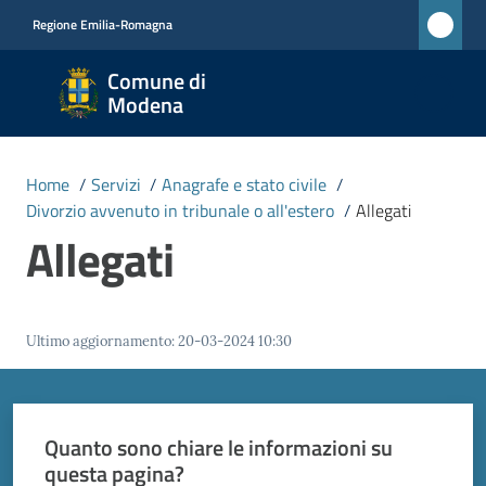
Vai al contenuto
Vai alla navigazione
Vai al footer
Regione Emilia-Romagna
Comune
Comune di
di
Modena
Modena
RETE
Home
/
Servizi
/
Anagrafe e stato civile
/
CIVICA
Divorzio avvenuto in tribunale o all'estero
/
Allegati
MONET
Allegati
Amministrazione
Ultimo aggiornamento
:
20-03-2024 10:30
Novità
Servizi
Quanto sono chiare le informazioni su
Menu selezionato
questa pagina?