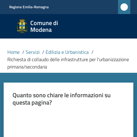
Vai al contenuto
Vai alla navigazione
Vai al footer
Regione Emilia-Romagna
Comune
Comune di
di
Modena
Modena
RETE
Home
/
Servizi
/
Edilizia e Urbanistica
/
CIVICA
Richiesta di collaudo delle infrastrutture per l'urbanizzazione
MONET
primaria/secondaria
Amministrazione
Quanto sono chiare le informazioni su
questa pagina?
Novità
Valuta da 1 a 5 stelle
Servizi
Menu selezionato