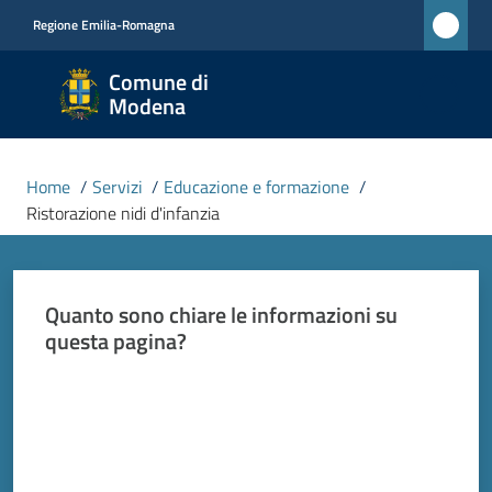
Vai al contenuto
Vai alla navigazione
Vai al footer
Regione Emilia-Romagna
Comune
Comune di
di
Modena
Modena
RETE
Home
/
Servizi
/
Educazione e formazione
/
CIVICA
Ristorazione nidi d'infanzia
MONET
Quanto sono chiare le informazioni su
Amministrazione
questa pagina?
Novità
Valuta da 1 a 5 stelle
Servizi
Menu selezionato