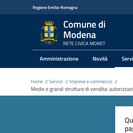
Vai al contenuto
Vai alla navigazione
Vai al footer
Regione Emilia-Romagna
Comune di
Modena
RETE CIVICA MONET
Amministrazione
Novità
Servi
Menu
Home
/
Servizi
/
Imprese e commercio
/
Medie e grandi strutture di vendita: autorizzazi
Qu
pa