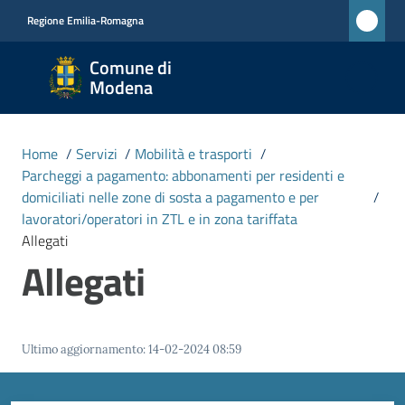
Vai al contenuto
Vai alla navigazione
Vai al footer
Regione Emilia-Romagna
Comune
Comune di
di
Modena
Modena
RETE
Home
/
Servizi
/
Mobilità e trasporti
/
CIVICA
Parcheggi a pagamento: abbonamenti per residenti e
MONET
domiciliati nelle zone di sosta a pagamento e per
/
lavoratori/operatori in ZTL e in zona tariffata
Allegati
Amministrazione
Allegati
Novità
Ultimo aggiornamento
:
14-02-2024 08:59
Servizi
Menu selezionato