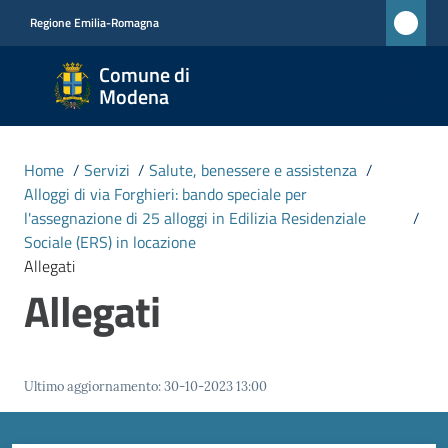
Vai al contenuto
Vai alla navigazione
Vai al footer
Regione Emilia-Romagna
Comune
Comune di
di
Modena
Modena
RETE
Home
/
Servizi
/
Salute, benessere e assistenza
/
CIVICA
Alloggi di via Forghieri: bando speciale per
MONET
l'assegnazione di 25 alloggi in Edilizia Residenziale
/
Sociale (ERS) in locazione
Allegati
Amministrazione
Allegati
Novità
Ultimo aggiornamento
:
30-10-2023 13:00
Servizi
Menu selezionato