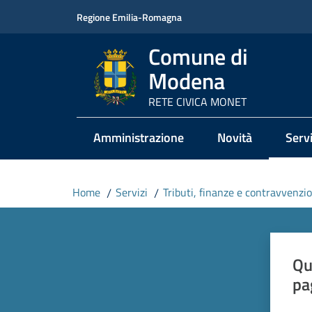
Vai al contenuto
Vai alla navigazione
Vai al footer
Regione Emilia-Romagna
Comune di
Modena
RETE CIVICA MONET
Amministrazione
Novità
Servi
Menu
Home
/
Servizi
/
Tributi, finanze e contravvenzio
Qu
pa
Valut