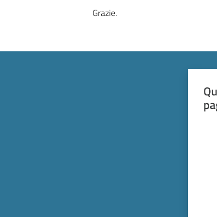
Grazie.
Qu
pa
Valut