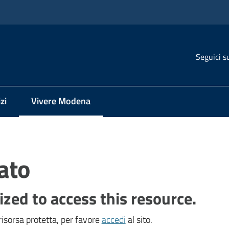
Seguici s
zi
Vivere Modena
Menu selezionato
ato
ized to access this resource.
isorsa protetta, per favore
accedi
al sito.