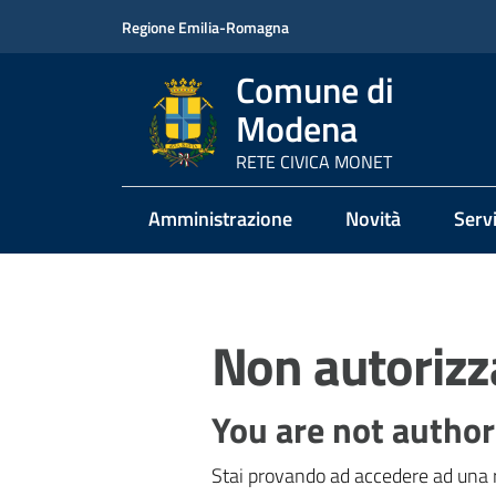
Vai al contenuto
Vai alla navigazione
Vai al footer
Regione Emilia-Romagna
Comune di
Modena
RETE CIVICA MONET
Amministrazione
Novità
Servi
Non autorizz
You are not author
Stai provando ad accedere ad una r