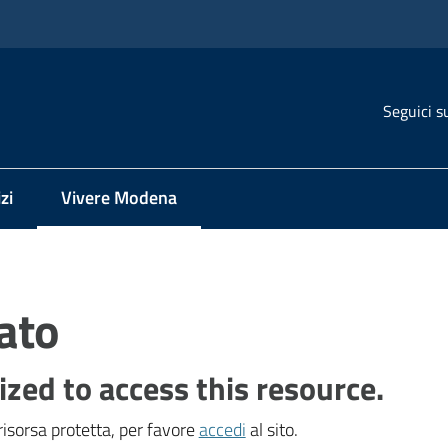
Seguici s
zi
Vivere Modena
Menu selezionato
ato
ized to access this resource.
isorsa protetta, per favore
accedi
al sito.