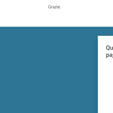
Grazie.
Qu
pa
Valut