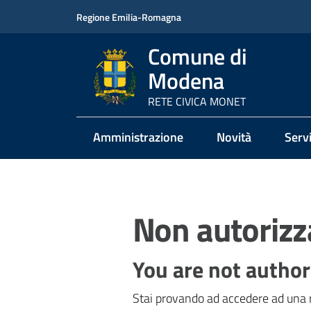
Vai al contenuto
Vai alla navigazione
Vai al footer
Regione Emilia-Romagna
Comune di
Modena
RETE CIVICA MONET
Amministrazione
Novità
Servi
Non autorizz
You are not author
Stai provando ad accedere ad una r