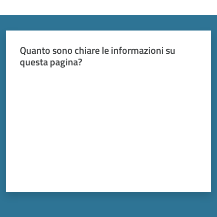
Vivere
Modena
Menu selezionato
Quanto sono chiare le informazioni su
questa pagina?
Argomenti
Valuta da 1 a 5 stelle
Seguici
su