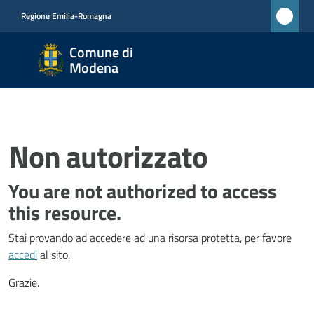
Vai al contenuto
Vai alla navigazione
Vai al footer
Regione Emilia-Romagna
Comune
Comune di
di
Modena
Modena
RETE
CIVICA
MONET
Non autorizzato
You are not authorized to access
Amministrazione
this resource.
Stai provando ad accedere ad una risorsa protetta, per favore
Novità
accedi
al sito.
Servizi
Grazie.