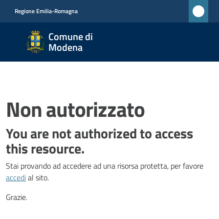
Vai al contenuto
Vai alla navigazione
Vai al footer
Regione Emilia-Romagna
Comune
Comune di
di
Modena
Modena
RETE
CIVICA
MONET
Non autorizzato
You are not authorized to access
Amministrazione
this resource.
Stai provando ad accedere ad una risorsa protetta, per favore
Novità
accedi
al sito.
Servizi
Grazie.