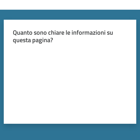
Vivere
Modena
Menu selezionato
Quanto sono chiare le informazioni su
questa pagina?
Argomenti
Valuta da 1 a 5 stelle
Seguici
su