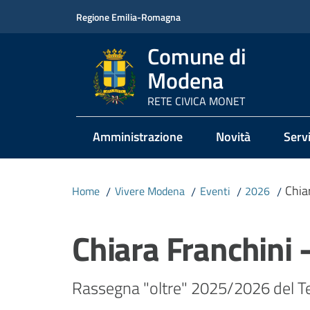
Vai al contenuto
Vai alla navigazione
Vai al footer
Regione Emilia-Romagna
Comune di
Modena
RETE CIVICA MONET
Amministrazione
Novità
Servi
Chia
Home
/
Vivere Modena
/
Eventi
/
2026
/
Salta al contenuto
Chiara Franchini -
Rassegna "oltre" 2025/2026 del T