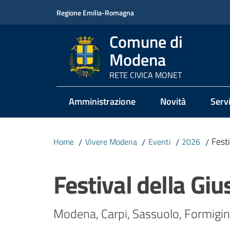
Vai al contenuto
Vai alla navigazione
Vai al footer
Regione Emilia-Romagna
Comune di
Modena
RETE CIVICA MONET
Amministrazione
Novità
Servi
Festi
Home
/
Vivere Modena
/
Eventi
/
2026
/
Salta al contenuto
Festival della Giu
Modena, Carpi, Sassuolo, Formigin