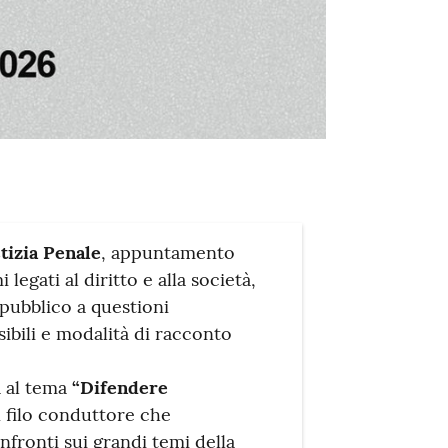
stizia Penale
, appuntamento
egati al diritto e alla società,
 pubblico a questioni
ibili e modalità di racconto
a al tema
“Difendere
n filo conduttore che
fronti sui grandi temi della