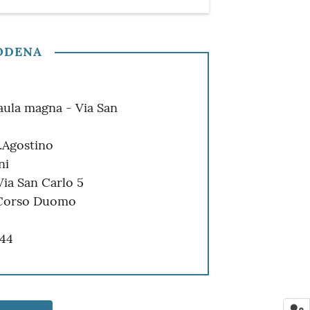
MODENA
aula magna - Via San
.Agostino
ni
Via San Carlo 5
 Corso Duomo
 44