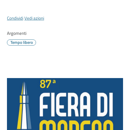
Vivere
Modena
Menu selezionato
Condividi
Vedi azioni
Argomenti
Tempo libero
Argomenti
Seguici
su