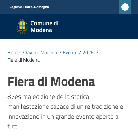
Vai al contenuto
Vai alla navigazione
Vai al footer
Regione Emilia-Romagna
Comune
Comune di
di
Modena
Modena
RETE
Home
/
Vivere Modena
/
Eventi
/
2026
/
CIVICA
Fiera di Modena
MONET
Fiera di Modena
Salta al contenuto
Amministrazione
87esima edizione della storica 
manifestazione capace di unire tradizione e 
Novità
innovazione in un grande evento aperto a 
Servizi
tutti