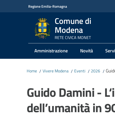
Vai al contenuto
Vai alla navigazione
Vai al footer
Regione Emilia-Romagna
Comune di
Modena
RETE CIVICA MONET
Amministrazione
Novità
Servi
Guid
Home
/
Vivere Modena
/
Eventi
/
2026
/
Salta al contenuto
Guido Damini - L‘i
dell’umanità in 9