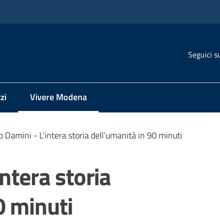
Seguici s
zi
Vivere Modena
Menu selezionato
o Damini - L‘intera storia dell’umanità in 90 minuti
ntera storia
0 minuti