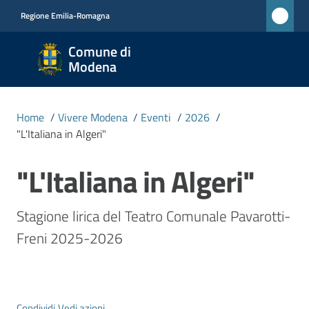
Vai al contenuto
Vai alla navigazione
Vai al footer
Regione Emilia-Romagna
Comune
Comune di
di
Modena
Modena
RETE
Home
/
Vivere Modena
/
Eventi
/
2026
/
CIVICA
"L'Italiana in Algeri"
MONET
"L'Italiana in Algeri"
Salta al contenuto
Amministrazione
Stagione lirica del Teatro Comunale Pavarotti-
Freni 2025-2026
Novità
Servizi
Condividi
Vedi azioni