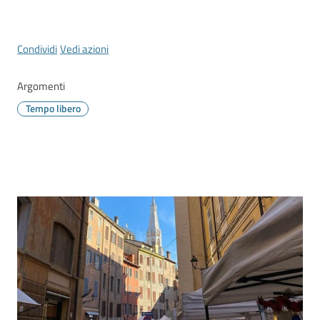
Vivere
Modena
Menu selezionato
Condividi
Vedi azioni
Argomenti
Argomenti
Tempo libero
Seguici
su