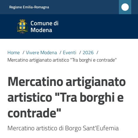
Vai al contenuto
Vai alla navigazione
Vai al footer
Regione Emilia-Romagna
Comune
Comune di
di
Modena
Modena
RETE
Home
/
Vivere Modena
/
Eventi
/
2026
/
CIVICA
Mercatino artigianato artistico "Tra borghi e contrade"
MONET
Mercatino artigianato
Salta al contenuto
Amministrazione
artistico "Tra borghi e
Novità
contrade"
Servizi
Mercatino artistico di Borgo Sant'Eufemia