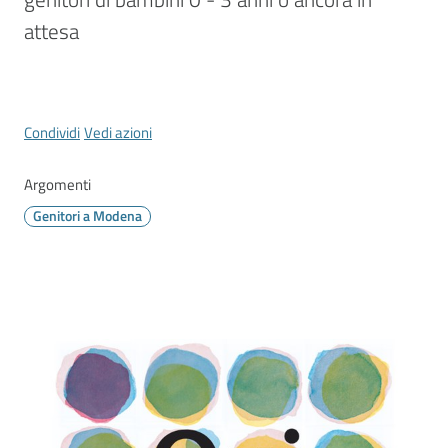
Vivere
Modena
attesa
Menu selezionato
Condividi
Vedi azioni
Argomenti
Argomenti
Genitori a Modena
Seguici
su