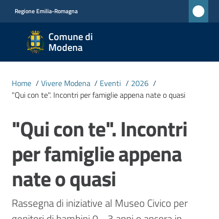
Vai al contenuto
Vai alla navigazione
Vai al footer
Regione Emilia-Romagna
Comune
Comune di
di
Modena
Modena
RETE
Home
/
Vivere Modena
/
Eventi
/
2026
/
CIVICA
"Qui con te". Incontri per famiglie appena nate o quasi
MONET
"Qui con te". Incontri
Salta al contenuto
Amministrazione
per famiglie appena
Novità
nate o quasi
Servizi
Rassegna di iniziative al Museo Civico per 
genitori di bambini 0 - 3 anni o ancora in 