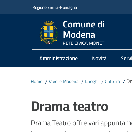
Vai al contenuto
Vai alla navigazione
Vai al footer
Regione Emilia-Romagna
Comune di
Modena
RETE CIVICA MONET
Amministrazione
Novità
Servi
Dr
Home
/
Vivere Modena
/
Luoghi
/
Cultura
/
Salta al contenuto
Drama teatro
Drama Teatro offre vari appuntamenti