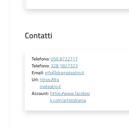
Contatti
Telefono
:
059 8722717
Telefono
:
328 1827323
Email
:
info@dramateatro.it
Url
:
https://dra
mateatro.it
Account
:
https://www.faceboo
k.com/artistidrama