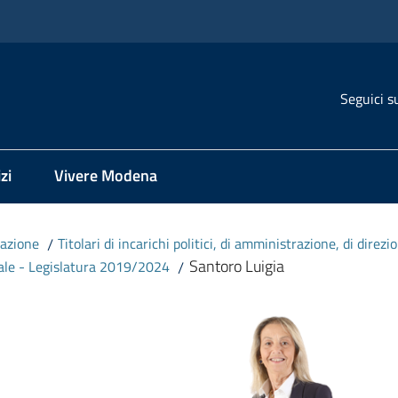
Seguici s
zi
Vivere Modena
azione
/
Titolari di incarichi politici, di amministrazione, di direz
Santoro Luigia
ale - Legislatura 2019/2024
/