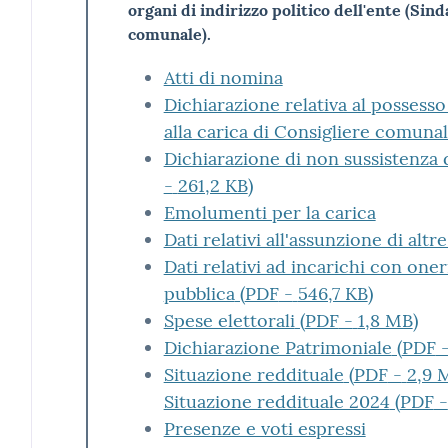
organi di indirizzo politico dell'ente (Si
comunale).
Atti di nomina
Dichiarazione relativa al possesso d
alla carica di Consigliere comuna
Dichiarazione di non sussistenza d
-
261,2 KB
)
Emolumenti per la carica
Dati relativi all'assunzione di altr
Dati relativi ad incarichi con oner
pubblica
(
PDF
-
546,7 KB
)
Spese elettorali
(
PDF
-
1,8 MB
)
Dichiarazione Patrimoniale
(
PDF
Situazione reddituale
(
PDF
-
2,9 
Situazione reddituale 2024
(
PDF
-
Presenze e voti espressi