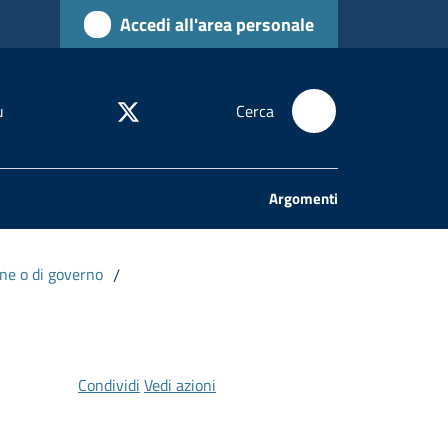
Accedi all'area personale
u
Cerca
Argomenti
ione o di governo
/
Condividi
Vedi azioni