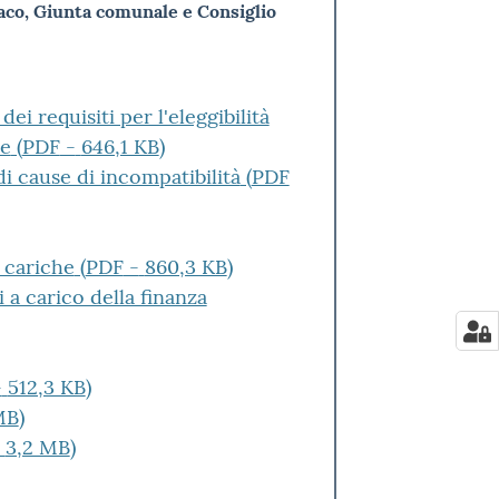
ndaco, Giunta comunale e Consiglio
ei requisiti per l'eleggibilità
le
(
PDF
-
646,1 KB
)
i cause di incompatibilità
(
PDF
e cariche
(
PDF
-
860,3 KB
)
i a carico della finanza
-
512,3 KB
)
MB
)
3,2 MB
)