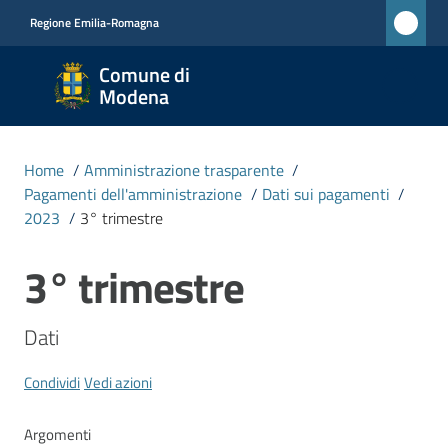
Vai al contenuto
Vai alla navigazione
Vai al footer
Regione Emilia-Romagna
Comune
Comune di
di
Modena
Modena
RETE
Home
/
Amministrazione trasparente
/
CIVICA
Pagamenti dell'amministrazione
/
Dati sui pagamenti
/
MONET
2023
/
3° trimestre
3° trimestre
Salta al contenuto
Amministrazione
Menu selezionato
Dati
Novità
Condividi
Vedi azioni
Servizi
Argomenti