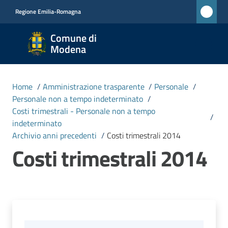
Vai al contenuto
Vai alla navigazione
Vai al footer
Regione Emilia-Romagna
Comune
Comune di
di
Modena
Modena
RETE
Home
/
Amministrazione trasparente
/
Personale
/
CIVICA
Personale non a tempo indeterminato
/
MONET
Costi trimestrali - Personale non a tempo
/
indeterminato
Archivio anni precedenti
/
Costi trimestrali 2014
Amministrazione
Costi trimestrali 2014
Menu selezionato
Novità
Servizi