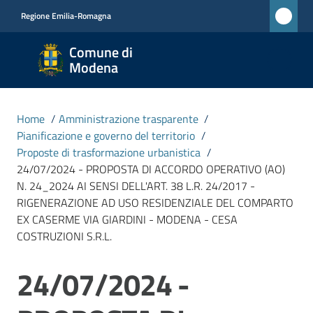
Vai al contenuto
Vai alla navigazione
Vai al footer
Regione Emilia-Romagna
Comune
Comune di
di
Modena
Modena
RETE
Home
/
Amministrazione trasparente
/
CIVICA
Pianificazione e governo del territorio
/
MONET
Proposte di trasformazione urbanistica
/
24/07/2024 - PROPOSTA DI ACCORDO OPERATIVO (AO)
N. 24_2024 AI SENSI DELL'ART. 38 L.R. 24/2017 -
Amministrazione
RIGENERAZIONE AD USO RESIDENZIALE DEL COMPARTO
Menu selezionato
EX CASERME VIA GIARDINI - MODENA - CESA
COSTRUZIONI S.R.L.
Novità
24/07/2024 -
Salta al contenuto
Servizi