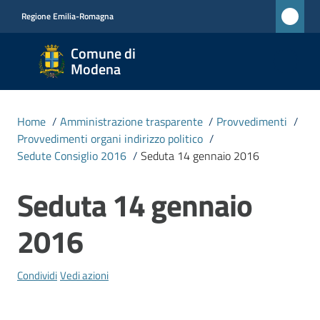
Vai al contenuto
Vai alla navigazione
Vai al footer
Regione Emilia-Romagna
Comune
Comune di
di
Modena
Modena
RETE
Home
/
Amministrazione trasparente
/
Provvedimenti
/
CIVICA
Provvedimenti organi indirizzo politico
/
MONET
Sedute Consiglio 2016
/
Seduta 14 gennaio 2016
Seduta 14 gennaio
Salta al contenuto
Amministrazione
Menu selezionato
2016
Novità
Condividi
Vedi azioni
Servizi