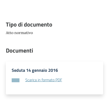
Vivere
Modena
Descrizione
Tipo di documento
Atto normativo
Argomenti
Documenti
Seguici
su
Seduta 14 gennaio 2016
Scarica in formato PDF