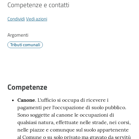
Vivere
Competenze e contatti
Modena
Condividi
Vedi azioni
Argomenti
Tributi comunali
Argomenti
Seguici
su
Competenze
Canone
. L'ufficio si occupa di ricevere i
pagamenti per l'occupazione di suolo pubblico.
Sono soggette al canone le occupazioni di
qualsiasi natura, effettuate nelle strade, nei corsi,
nelle piazze e comunque sul suolo appartenente
al Comune o su solo privato ma gravato da servitù