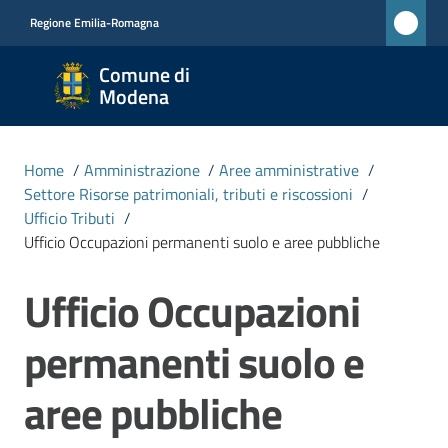
Vai al contenuto
Vai alla navigazione
Vai al footer
Regione Emilia-Romagna
Comune
Comune di
di
Modena
Modena
RETE
Home
/
Amministrazione
/
Aree amministrative
/
CIVICA
Settore Risorse patrimoniali, tributi e riscossioni
/
MONET
Ufficio Tributi
/
Ufficio Occupazioni permanenti suolo e aree pubbliche
Amministrazione
Ufficio Occupazioni
Salta al contenuto
Menu selezionato
Novità
permanenti suolo e
aree pubbliche
Servizi