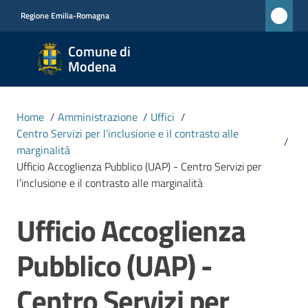
Vai al contenuto
Vai alla navigazione
Vai al footer
Regione Emilia-Romagna
Comune
Comune di
di
Modena
Modena
RETE
Home
/
Amministrazione
/
Uffici
/
CIVICA
Centro Servizi per l’inclusione e il contrasto alle
MONET
/
marginalità
Ufficio Accoglienza Pubblico (UAP) - Centro Servizi per
l’inclusione e il contrasto alle marginalità
Amministrazione
Menu selezionato
Ufficio Accoglienza
Salta al contenuto
Novità
Pubblico (UAP) -
Servizi
Centro Servizi per