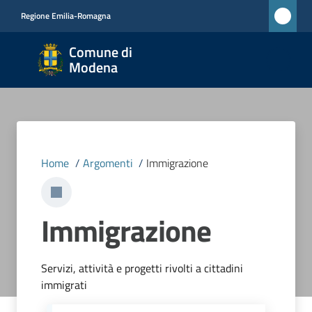
Vai al contenuto
Vai alla navigazione
Vai al footer
Regione Emilia-Romagna
Comune
Comune di
di
Modena
Modena
RETE
CIVICA
MONET
Home
/
Argomenti
/
Immigrazione
Amministrazione
Immigrazione
Novità
Servizi, attività e progetti rivolti a cittadini
Servizi
immigrati